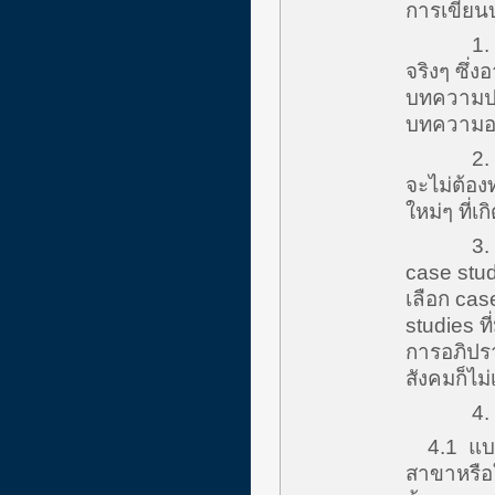
การเขียน
1. Origi
จริงๆ ซึ่
บทความปร
บทความอา
2. Revi
จะไม่ต้องท
ใหม่ๆ ที่เ
3. Case 
case stud
เลือก cas
studies ท
การอภิปรา
สังคมก็ไม
4. Essay
4.1 แบบ 
สาขาหรือ