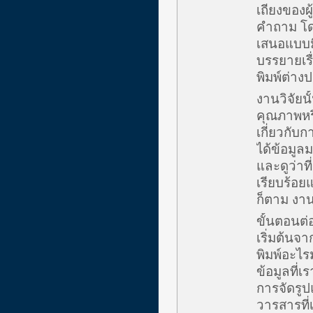
เถียงของผ
คำถาม โด
เสนอแบบมี
บรรยายเรื่
พิมพ์ต่าง
งานวิจัยนั
คุณภาพหรื
เกี่ยวกับก
ได้ข้อมูล
และดูว่าที
เรียบร้อย
ก็ตาม งาน
ขั้นตอนต่
เริ่มต้นจา
พิมพ์อะไร
ข้อมูลที่
การจัดรู
วารสารที