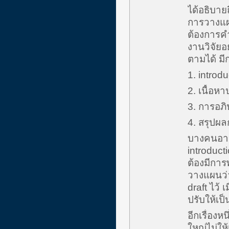
ได้อธิบาย
การวางแผน
ต้องการคำ
งานวิจัยอ
ตามได้ มีก
1. introdu
2. เนื้อ
3. การอภ
4. สรุปผล
บางคนอาจจ
introduct
ต้องมีการ
วางแผนว่า
draft ไว้ 
ปรับให้เป
อีกเรื่องห
ใหญ่ไม่ให