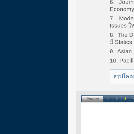
6. Journa
Econom
7. Modern
Issues ใหม
8. The D
มี Statics
9. Asian 
10. Pacifi
สรุปโค
Preview
1
2
3