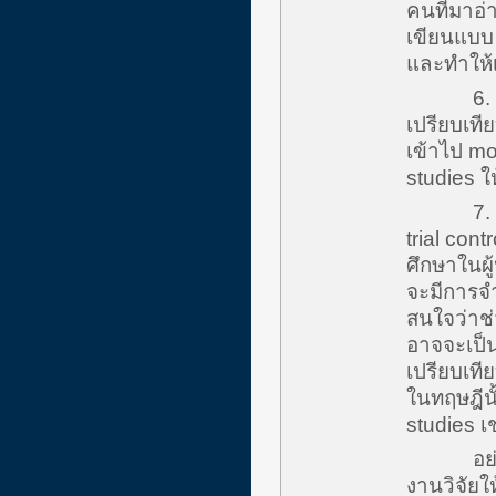
คนที่มาอ่
เขียนแบบ 
และทำให้เ
6. Compa
เปรียบเที
เข้าไป mod
studies ใ
7. Clini
trial con
ศึกษาในผู
จะมีการจำ
สนใจว่าช
อาจจะเป็
เปรียบเที
ในทฤษฎีนั
studies เช
อย่างไรก
งานวิจัยใ