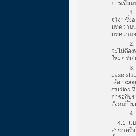
การเขียน
1. Origi
จริงๆ ซึ่
บทความปร
บทความอา
2. Revi
จะไม่ต้องท
ใหม่ๆ ที่เ
3. Case 
case stud
เลือก cas
studies ท
การอภิปรา
สังคมก็ไม
4. Essay
4.1 แบบ 
สาขาหรือ