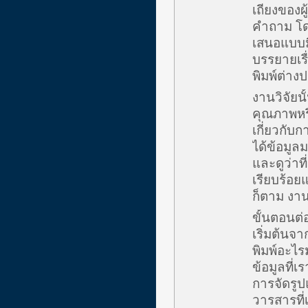
เถียงของผ
คำถาม โด
เสนอแบบมี
บรรยายเรื่
พิมพ์ต่าง
งานวิจัยนั
คุณภาพหรื
เกี่ยวกับก
ได้ข้อมูล
และดูว่าที
เรียบร้อย
ก็ตาม งาน
ขั้นตอนต่
เริ่มต้นจา
พิมพ์อะไร
ข้อมูลที่
การจัดรู
วารสารที