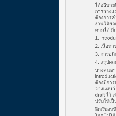
ได้อธิบาย
การวางแผน
ต้องการคำ
งานวิจัยอ
ตามได้ มีก
1. introdu
2. เนื้อ
3. การอภ
4. สรุปผล
บางคนอาจจ
introduct
ต้องมีการ
วางแผนว่า
draft ไว้ 
ปรับให้เป
อีกเรื่องห
ใหญ่ไม่ให