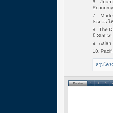
6. Journa
Econom
7. Modern
Issues ใหม
8. The D
มี Statics
9. Asian 
10. Pacifi
สรุปโค
Preview
1
2
3