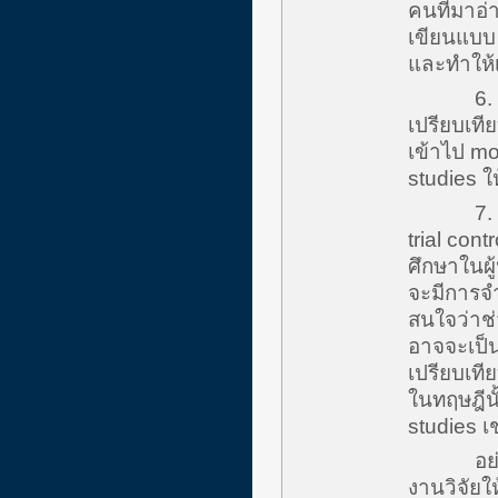
คนที่มาอ่
เขียนแบบ 
และทำให้เ
6. Compa
เปรียบเที
เข้าไป mod
studies ใ
7. Clini
trial con
ศึกษาในผู
จะมีการจำ
สนใจว่าช
อาจจะเป็
เปรียบเที
ในทฤษฎีนั
studies เช
อย่างไรก
งานวิจัยใ